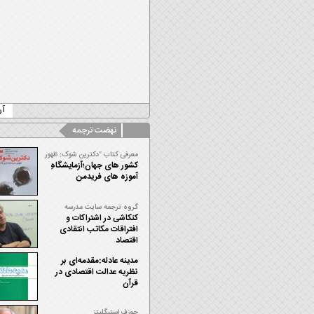
آرشیو
نهضت ترجمه
معرفی کتاب "دکترین شوک: ظهور
سرمایه ­داری فاجعه"/مرتضی
کشور های جهان؛آزمایشگاه­ِ
مصطفوی
آموزه های فریدمن
گروه ترجمه سایت مدرسه
اقتصاد/ حامد سعیدی صابر
کنکاشی در اشتراکات و
افتراقات مکاتب انتقادی
اقتصاد
مدینه عادله:مقدمه‌ای بر
نظریه عدالت اقتصادی در
قرآن
جوزف استیگلیتز