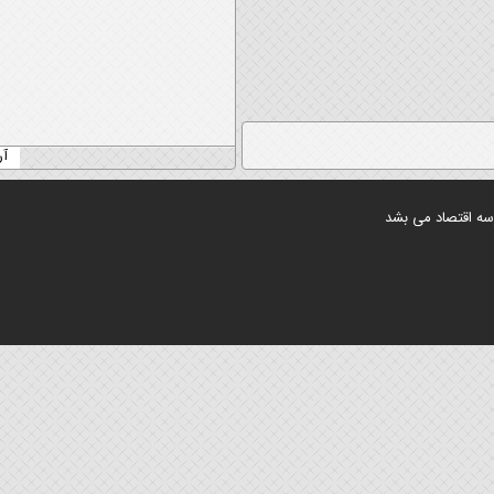
آرشیو