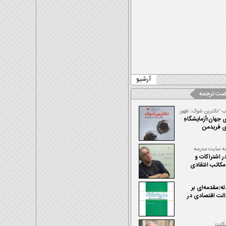
آرشیو
ضت ترجمه
ب "دکترین شوک: ظهور
اری فاجعه"/مرتضی
جهان؛آزمایشگاه­ِ
ی فریدمن
ه سایت مدرسه
امد سعیدی صابر
ر اشتراکات و
مکاتب انتقادی
له:مقدمه‌ای بر
الت اقتصادی در
گلیتز