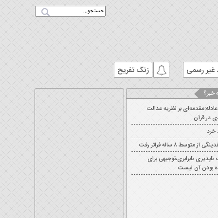
 غیر رسمی
زنگ تفریح
 خبر؟
عادله:مقدمه‌ای بر نظریه عدالت
ی در قرآن
 خرد
ی از متوسط ۸ ساله فراتر رفت
 ناپذیری نابرابری،توجیهی برای
 بودن آن نیست